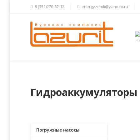
8 (351)270-62-12
energyzemli@yandex.ru
+7
Главная
Компания
Услуги
Гидроаккумуляторы
Погружные насосы