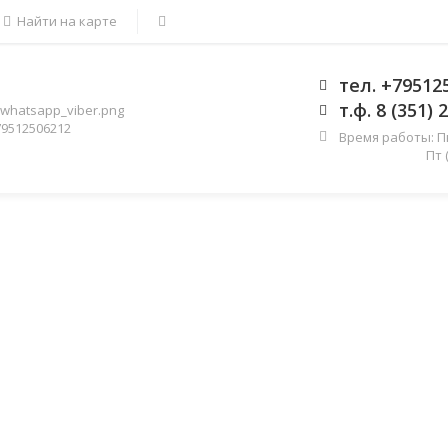
Найти на карте
тел. +79512
т.ф. 8 (351) 
9512506212
Время работы: Пн-
Пт (9.00 -
Оборудование
Примеры работ
И