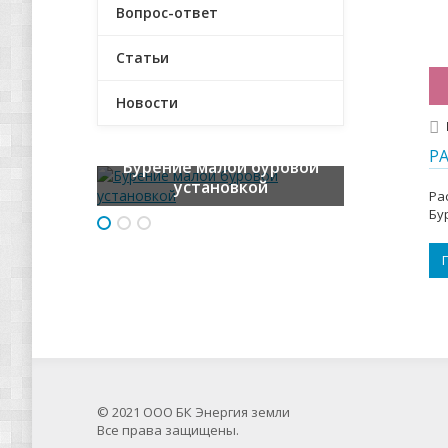
Вопрос-ответ
Статьи
Новости
Система водоочистки
Р
Бурение малой буровой
Анализ воды
Viessmann
установкой
Ра
Бу
© 2021 ООО БК Энергия земли
Все права защищены.