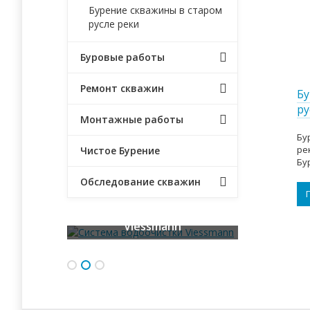
Бурение скважины в старом
русле реки
Буровые работы
Ремонт скважин
Бу
ру
Монтажные работы
Бу
ре
Чистое Бурение
Бу
Обследование скважин
Система водоочистки
Бурение малой буровой
Анализ воды
Viessmann
установкой