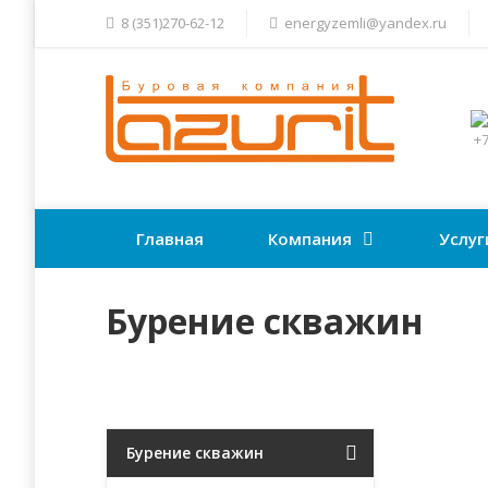
8 (351)270-62-12
energyzemli@yandex.ru
+7
Главная
Компания
Услуг
Бурение скважин
Бурение скважин